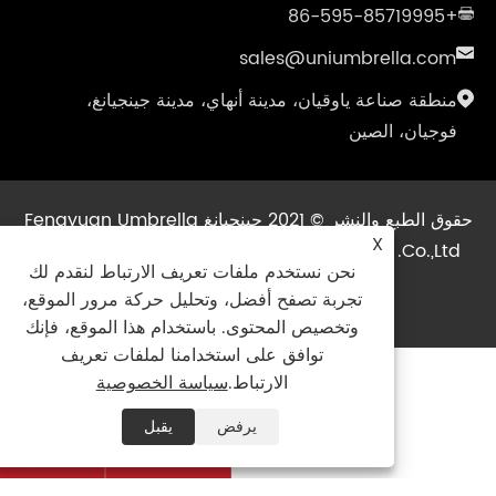
+86-595-85719995
sales@uniumbrella.com
منطقة صناعة ياوقيان، مدينة أنهاي، مدينة جينجيانغ،
فوجيان، الصين
حقوق الطبع والنشر © 2021 جينجيانغ Fengyuan Umbrella
X
Co.,Ltd. جميع الحقوق محفوظة
|
Sitemap
|
Links
نحن نستخدم ملفات تعريف الارتباط لنقدم لك
XML
|
RSS
|
سياسة الخصوصية
|
تجربة تصفح أفضل، وتحليل حركة مرور الموقع،
وتخصيص المحتوى. باستخدام هذا الموقع، فإنك
توافق على استخدامنا لملفات تعريف
الارتباط.
سياسة الخصوصية
يرفض
يقبل

