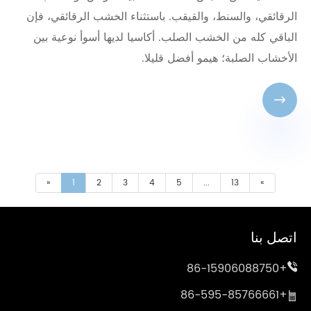
الرقائقي، والسنط، والقيقب. باستثناء الخشب الرقائقي، فإن
الباقي كله من الخشب الصلب. أكاسيا لديها أسوأ نوعية بين
الأخشاب الصلبة؛ هيمو أفضل قليلا.

«
1
2
3
4
5
...
13
»
اتصل بنا
+86-15906088750
+86-595-85766661