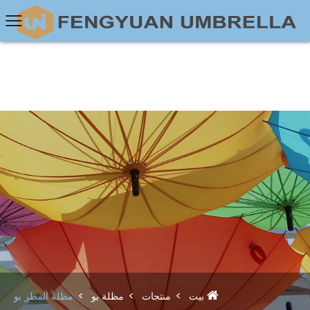
بيت
منتجات
مظلة بو
مظلة المطر بو