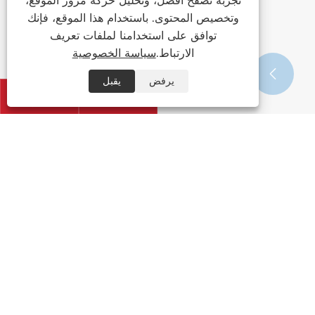
تجربة تصفح أفضل، وتحليل حركة مرور الموقع،
وتخصيص المحتوى. باستخدام هذا الموقع، فإنك
توافق على استخدامنا لملفات تعريف
الارتباط.
سياسة الخصوصية


يرفض
يقبل


مظلة طفل
عرض المزيد >>
اتصل بنا
+86-15906088750