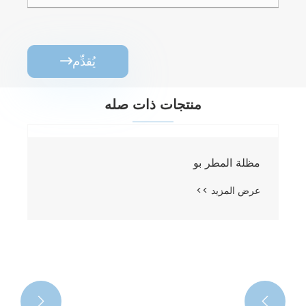
يُقدِّم

منتجات ذات صله

