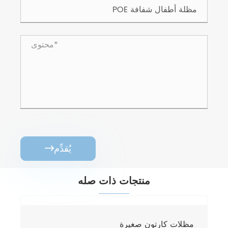
يُقدِّم

منتجات ذات صله
مظلات كارتون صغيرة