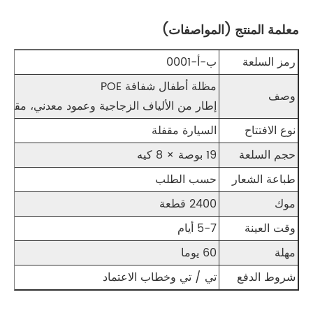
معلمة المنتج (المواصفات)
رمز السلعة
ب-أ-0001
مظلة أطفال شفافة POE
وصف
إطار من الألياف الزجاجية وعمود معدني، مقبض بلاستيك
نوع الافتتاح
السيارة مقفلة
حجم السلعة
19 بوصة × 8 كيه
طباعة الشعار
حسب الطلب
موك
2400 قطعة
وقت العينة
5-7 أيام
مهلة
60 يوما
شروط الدفع
تي / تي وخطاب الاعتماد