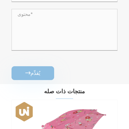
يُقدِّم

منتجات ذات صله