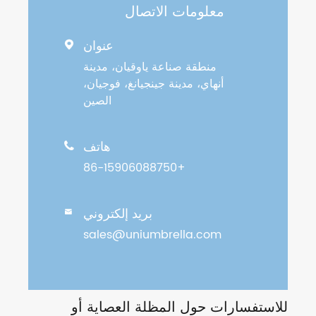
معلومات الاتصال
عنوان

منطقة صناعة ياوقيان، مدينة
أنهاي، مدينة جينجيانغ، فوجيان،
الصين
هاتف

+86-15906088750
بريد إلكتروني

sales@uniumbrella.com
للاستفسارات حول المظلة العصاية أو