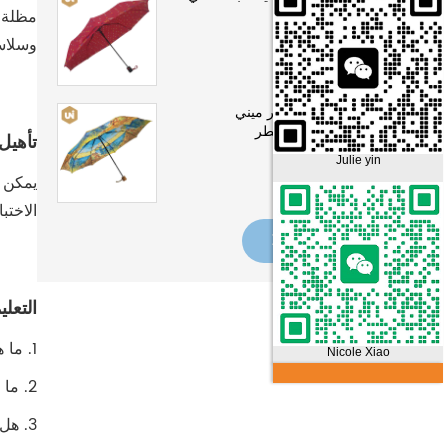
وسلاس
كارتون الطباعة سوبر ميني
3section مظلة المطر
تأهيل 
Julie yin
الاختبا
عرض المزيد
التعل
1. ما هو تاريخ شركتك؟ تم إنشاء مصنع المظلات الخاص بنا في عام 1995، وهو تاريخ عمره 25 عامًا.
Nicole Xiao
2. ما هو حجم المصنع الخاص بك لدينا أكثر من 15,000 متر مربع من المصنع وأكثر من 300 عامل
3. هل يمكنك تقديم المشورة لقدراتك الإنتاجية؟ يمكننا إنتاج أكثر من 720.000 دزينة من المظلات سنويًا.