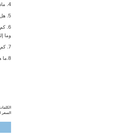
4. ماذا عن إنتاجك شهريا؟ نحن ننتج حوالي 60,000 دزينة من المظلات شهريًا.
5. هل لديك قسم البحث والتطوير لتطوير مظلاتي الجديدة؟ نعم، لدينا قسم البحث والتطوير لتطوير مظلات جديدة بشكل مستمر.
وما إل
7. كم من الوقت هو المهلة الزمنية الخاصة بك العينة ؟ يستغرق الأمر من 7 إلى 14 يومًا لعمل عينات جديدة.
8.ما هو معيار مراقبة الجودة الخاص بك للعملاء؟ عادة، نحن نقبل AQL 2.5. يمكننا حتى قبول الفحص بنسبة 100%.
السعر ا