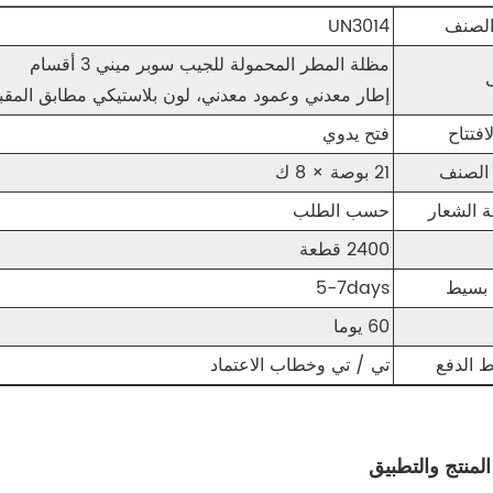
الصنف
UN3014
مظلة المطر المحمولة للجيب سوبر ميني 3 أقسام
إطار معدني وعمود معدني، لون بلاستيكي مطابق المقب
افتتاح
فتح يدوي
الصنف
21 بوصة × 8 ك
 الشعار
حسب الطلب
2400 قطعة
بسيط
5-7days
60 يوما
 الدفع
تي / تي وخطاب الاعتماد
المنتج والتطبيق