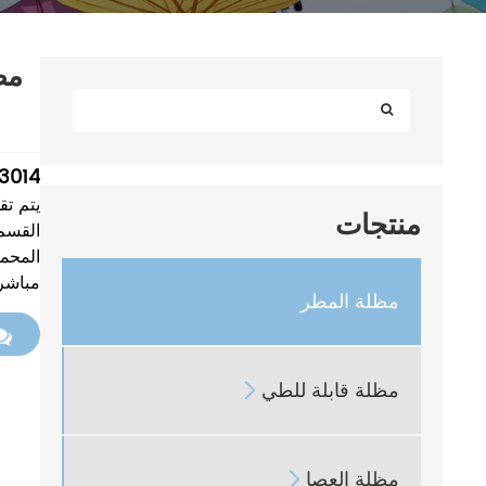
3014
منتجات
القسم
مباشر
مظلة المطر
مظلة قابلة للطي

مظلة العصا
