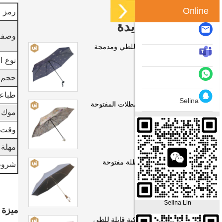
رمز 
Online
منتجات جديدة
وصف
5 مظلة يدوية قابلة للطي ومدمجة
نوع ال
حجم 
طباعة
Selina
سيدة قابلة للطي المظلات المفتوحة
موك
اليدوية
وقت 
مهلة
سيدة قابلة للطي مظلة مفتوحة
شروط
يدوية
Selina Lin
ميزة 
سيدة مظلة أوتوماتيكية قابلة للطي