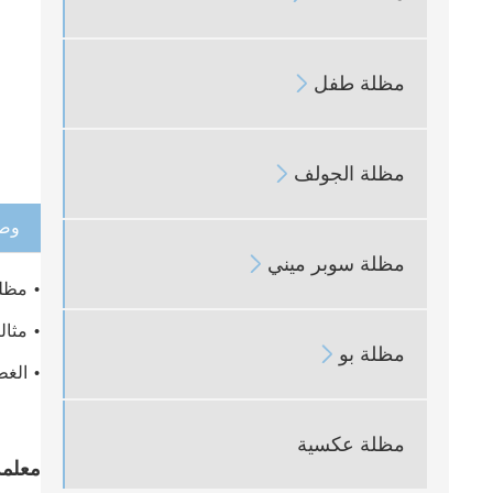
مظلة طفل

مظلة الجولف

وصف
مظلة سوبر ميني

• مظلة
• مثال
مظلة بو

• الغطاء 100%
مظلة عكسية
معلمة