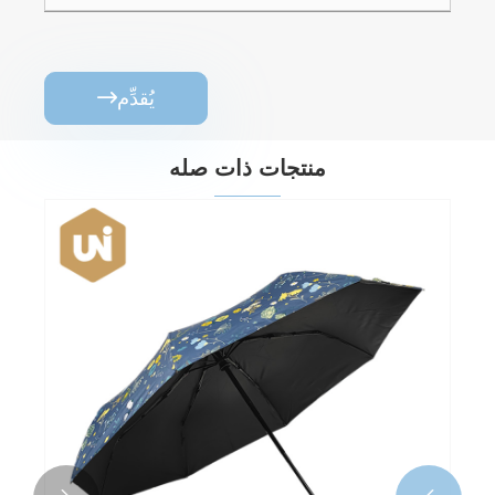
يُقدِّم

منتجات ذات صله