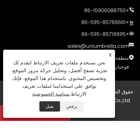
+86-15906088750
+86-595-85766661
+86-595-85719995
sales@uniumbrella.com
X
منطقة صناعة ياوقيان، مدينة أنهاي، مدينة جينجيانغ،
نحن نستخدم ملفات تعريف الارتباط لنقدم لك
فوجيان، الصين
تجربة تصفح أفضل، وتحليل حركة مرور الموقع،
وتخصيص المحتوى. باستخدام هذا الموقع، فإنك
توافق على استخدامنا لملفات تعريف
حقوق الطبع والنشر © 2021 جينجيانغ Fengyuan Umbrella
الارتباط.
سياسة الخصوصية
Co.,Ltd. جميع الحقوق محفوظة
|
Sitemap
|
Links
يرفض
يقبل
XML
|
RSS
|
سياسة الخصوصية
|

