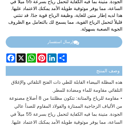
الجودة. متينة بما فيه الكفاية لتحمل رياح بسرعة 55 ميلاً في
الساعة، مما يوفر موثوقية طويلة الأمد يمكنك الاعتماد عليها.
هذا لديه إطار متين للغاية، وظيفة الرياح قوية جدًا. قد تنثني
قليلاً لتحمل الرياح القوية، مما يسمح لك بالتعامل مع الظروف
الجوية الصعبة بسهولة.
إرسال استفسار
Facebook
WhatsApp
X
Pinterest
LinkedIn
Share
وصف المنتج
هذه المظلة البيضاء القابلة للطي ذات الفتح التلقائي والإغلاق
التلقائي مقاومة للماء ومضادة للمطر.
• مقاومة للرياح والمتانة: تتكون مظلتنا من 8 أضلاع مصنوعة
من الألياف الزجاجية الممتازة والفولاذ المقاوم للصدأ عالي
الجودة. متينة بما فيه الكفاية لتحمل رياح بسرعة 55 ميلاً في
الساعة، مما يوفر موثوقية طويلة الأمد يمكنك الاعتماد عليها.