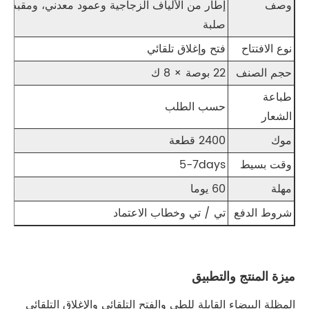
وصف
إطار من الألياف الزجاجية وعمود معدني، ومقبض
صلبة
نوع الافتتاح
فتح وإغلاق تلقائي
حجم الصنف
22 بوصة × 8 ك
طباعة
حسب الطلب
الشعار
موك
2400 قطعة
وقت بسيط
5-7days
مهلة
60 يوما
شروط الدفع
تي / تي وخطاب الاعتماد
ميزة المنتج والتطبيق
المظلة البيضاء القابلة للطي والفتح التلقائي والإغلاق التلقائي