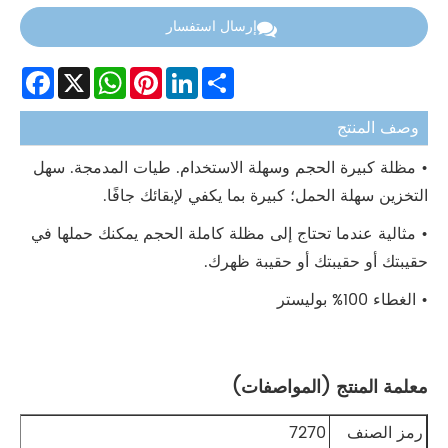
إرسال استفسار
Facebook
WhatsApp
X
Pinterest
LinkedIn
Share
وصف المنتج
• مظلة كبيرة الحجم وسهلة الاستخدام. طيات المدمجة. سهل
التخزين سهلة الحمل؛ كبيرة بما يكفي لإبقائك جافًا.
• مثالية عندما تحتاج إلى مظلة كاملة الحجم يمكنك حملها في
حقيبتك أو حقيبتك أو حقيبة ظهرك.
• الغطاء 100% بوليستر
معلمة المنتج (المواصفات)
رمز الصنف
7270