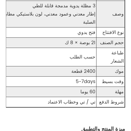
3 مظلة يدوية مدمجة قابلة للطي
وصف
إطار معدني وعمود معدني، لون بلاستيكي مطابق ا
الصلبة
نوع الافتتاح
فتح يدوي
حجم الصنف
21 بوصة × 8 ك
طباعة
حسب الطلب
الشعار
موك
2400 قطعة
وقت بسيط
5-7days
مهلة
60 يوما
شروط الدفع
تي / تي وخطاب الاعتماد
ميزة المنتج والتطبيق