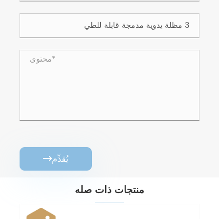
يُقدِّم

منتجات ذات صله