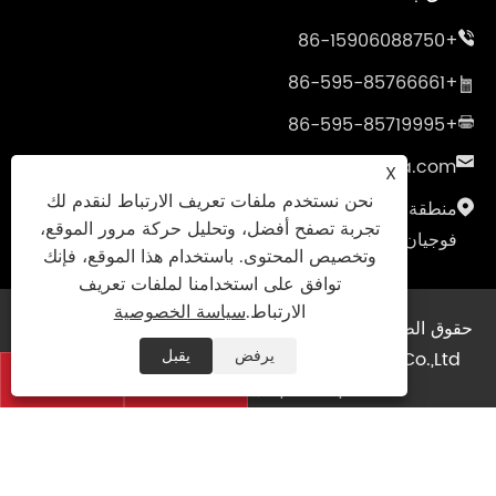
+86-15906088750
+86-595-85766661
+86-595-85719995
sales@uniumbrella.com
X
نحن نستخدم ملفات تعريف الارتباط لنقدم لك
منطقة صناعة ياوقيان، مدينة أنهاي، مدينة جينجيانغ،
تجربة تصفح أفضل، وتحليل حركة مرور الموقع،
فوجيان، الصين
وتخصيص المحتوى. باستخدام هذا الموقع، فإنك
توافق على استخدامنا لملفات تعريف
الارتباط.
سياسة الخصوصية
حقوق الطبع والنشر © 2021 جينجيانغ Fengyuan Umbrella
يرفض
يقبل
Co.,Ltd. جميع الحقوق محفوظة
|
Sitemap
|
Links


XML
|
RSS
|
سياسة الخصوصية
|