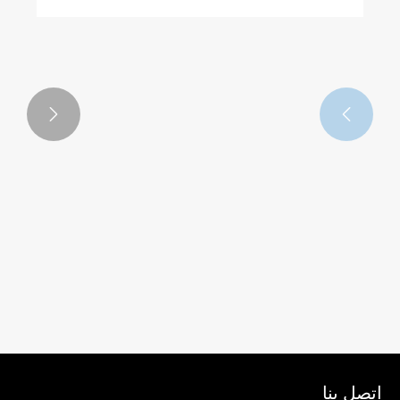


اتصل بنا