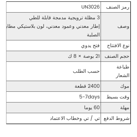
رمز الصنف
UN3026
3 مظلة ترويجية مدمجة قابلة للطي
وصف
إطار معدني وعمود معدني، لون بلاستيكي مطابق ا
الصلبة
نوع الافتتاح
فتح يدوي
حجم الصنف
21 بوصة × 8 ك
طباعة
حسب الطلب
الشعار
موك
2400 قطعة
وقت بسيط
5-7days
مهلة
60 يوما
شروط الدفع
تي / تي وخطاب الاعتماد