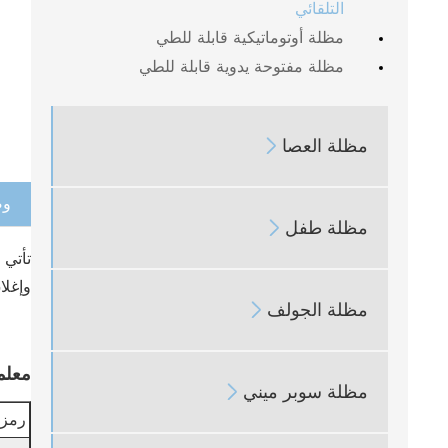
التلقائي
مظلة أوتوماتيكية قابلة للطي
مظلة مفتوحة يدوية قابلة للطي
مظلة العصا

وص
مظلة طفل

تأتي 
وإغلا
مظلة الجولف

معلم
مظلة سوبر ميني

رمز 