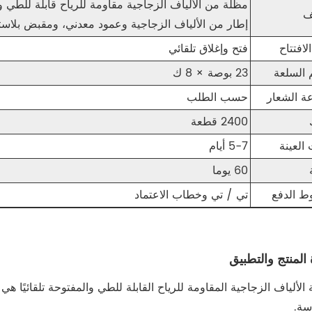
مظلة من الألياف الزجاجية مقاومة للرياح قابلة لل
ف
إطار من الألياف الزجاجية وعمود معدني، ومقبض بلا
لافتتاح
فتح وإغلاق تلقائي
السلعة
23 بوصة × 8 ك
ة الشعار
حسب الطلب
2400 قطعة
العينة
5-7 أيام
60 يوما
 الدفع
تي / تي وخطاب الاعتماد
المنتج والتطبيق
الألياف الزجاجية المقاومة للرياح القابلة للطي والمفتوحة تلقائيًا هي 
سة.