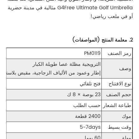
G4Free Ultimate Golf Umbrella مثالية في مدينة حضرية
أو في ملعب رياضي!
2. معلمة المنتج (المواصفات)
رمز الصنف
PM0119
الترويجية مظلة عصا طويلة الكبار
وصف
إطار وعمود من الألياف الزجاجية، مقبض بلاستيكي ملتوي، 
نوع الافتتاح
فتح تلقائي
حجم الصنف
23 بوصة × 8 ك
طباعة الشعار
حسب الطلب
موك
2400 قطعة
وقت بسيط
5-7days
مهلة
60 يوما