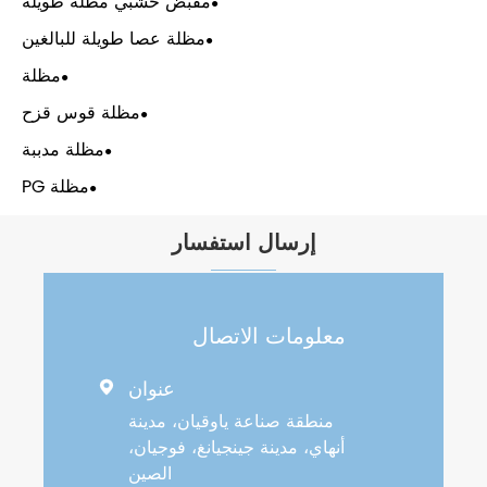
مقبض خشبي مظلة طويلة
مظلة عصا طويلة للبالغين
مظلة
مظلة قوس قزح
مظلة مدببة
مظلة PG
إرسال استفسار
معلومات الاتصال
عنوان

منطقة صناعة ياوقيان، مدينة
أنهاي، مدينة جينجيانغ، فوجيان،
الصين