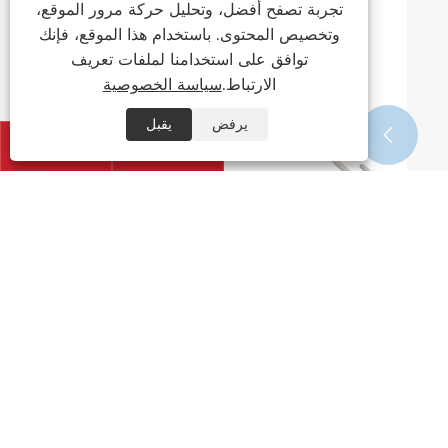
تجربة تصفح أفضل، وتحليل حركة مرور الموقع،
وتخصيص المحتوى. باستخدام هذا الموقع، فإنك
توافق على استخدامنا لملفات تعريف
الارتباط.
سياسة الخصوصية
يرفض
يقبل




هل المظلة اليدوية المفتوحة للبالغين من
المطاط هي الحل الأكثر موثوقية للحماية من
المطر اليومي للمستخدمين العصريين
عرض المزيد >>