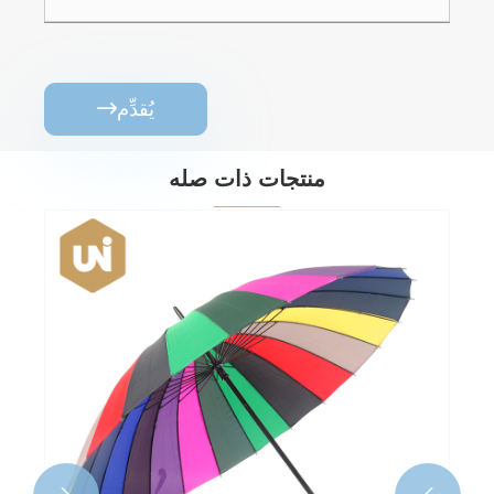
يُقدِّم

منتجات ذات صله