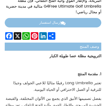
المريحة، والإطار القوي وآلية الفتح التلقائي، فإن مظلة
G4Free Ultimate Golf Umbrella مثالية في مدينة حضرية
أو مجال رياضي!
إرسال استفسار
Facebook
WhatsApp
X
Pinterest
LinkedIn
Share
وصف المنتج
الترويجية مظلة عصا طويلة الكبار
1. مقدمة المنتج
تعتبر Long Umbrella رفيقًا مثاليًا للاعبي الجولف وجيدًا
للترقية أو العمل الاحترافي أو الحياة اليومية.
بفضل تصميمها الأنيق الذي يجمع بين الألوان المختلفة، والقبضة
الخشبية المريحة، والإطار القوي وآلية الفتح التلقائي، تعد مظلة