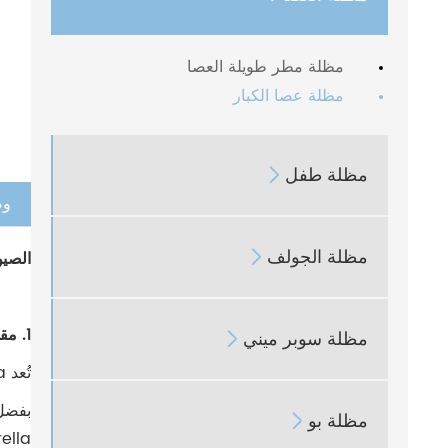
مظلة مطر طويلة العصا
مظلة عصا الكبار
مظلة طفل

وص
مظلة الجولف

الصين
1. مقدمة المنتج
مظلة سوبر ميني

تُعد Rainbow Umbrella الرفيق المثالي للاعبي الجولف وجيدًا للترقية أو العمل الاحترافي أو الحياة اليومية.
مظلة بو

f Umbrella