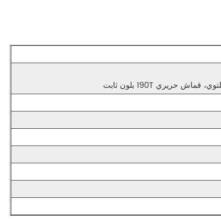
ش حريري 190T بلون ثابت