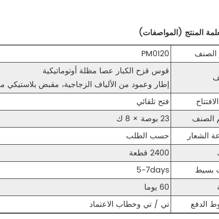
الصنف
PM0120
قوس قزح الكبار عصا مظلة أوتوماتيكية
ف
إطار وعمود من الألياف الزجاجية، مقبض بلاستيكي ملتوي، قما
لافتتاح
فتح تلقائي
 الصنف
23 بوصة × 8 ك
ة الشعار
حسب الطلب
2400 قطعة
 بسيط
5-7days
60 يوما
 الدفع
تي / تي وخطاب الاعتماد