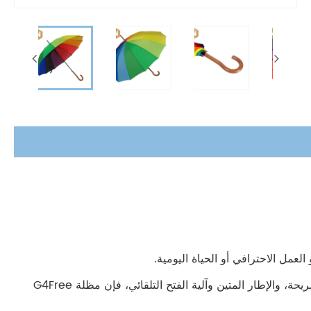
بفضل تصميمها الأنيق الذي يجمع بين الألوان المختلفة، والقبضة الملتوية المريحة، والإطار المتين وآلية الفتح التلقائي، فإن مظلة G4Free