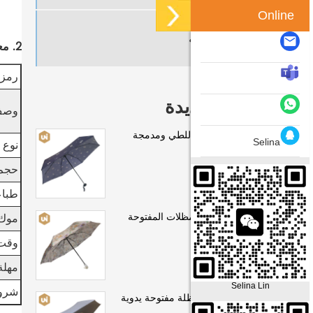
Online
مظلة عكسية
2. معلمة المنتج (المواصفات)
رمز 
منتجات جديدة
وص
5 مظلة يدوية قابلة للطي ومدمجة
Selina
نوع ا
حجم
طباع
سيدة قابلة للطي المظلات المفتوحة
موك
اليدوية
وقت
مهلة
Selina Lin
شروط
سيدة قابلة للطي مظلة مفتوحة يدوية