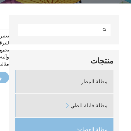
للترق
يجمع 
منتجات
مثالي
مظلة المطر
مظلة قابلة للطي

مظلة العصا
