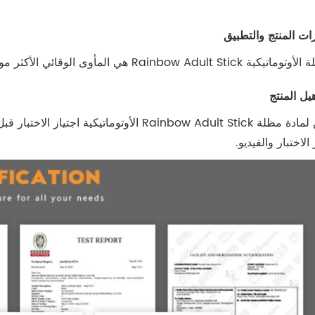
Rainbow Adul هي المأوى الوقائي الأكثر موثوقية لديك. يتيح لك الزر التلقائي فتحها بسهولة وسلاسة.
يمكن لمادة مظلة Rainbow Adult Stick الأوتو
الاختبار والفيديو.