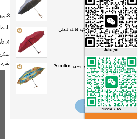
3.ميزات المنتج والتطبيق
المظلة الأوتوماتيكية t Stick
سيدة مظلة أوتوماتيكية قابلة للطي
4. تأهيل المنتج
Julie yin
تقرير 
كارتون الطباعة سوبر ميني 3section
مظلة المطر
عرض المزيد
Nicole Xiao