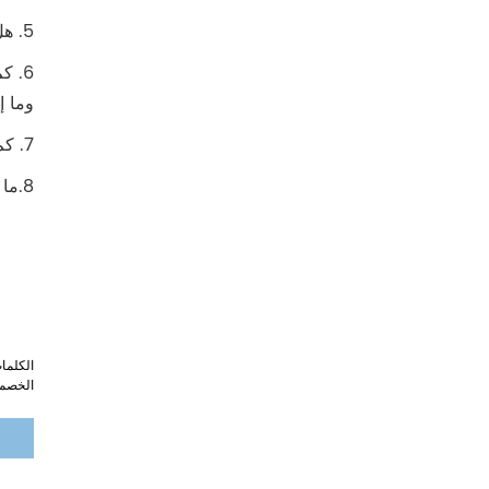
5. هل لديك قسم البحث والتطوير لتطوير مظلاتي الجديدة؟ نعم، لدينا قسم البحث والتطوير لتطوير مظلات جديدة بشكل مستمر.
وما إ
7. كم من الوقت هو المهلة الزمنية الخاصة بك العينة ؟ يستغرق الأمر من 7 إلى 14 يومًا لعمل عينات جديدة.
8.ما هو معيار مراقبة الجودة الخاص بك للعملاء؟ عادة، نحن نقبل AQL 2.5. يمكننا حتى قبول الفحص بنسبة 100%.
الكلما
الخصم،