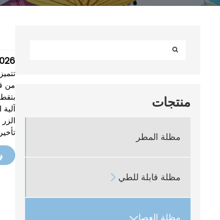
1026
تتميز
بتقطر
منتجات
آلية 
الزر 
تأخير
مظلة المطر
مظلة قابلة للطي

مظلة العصا
