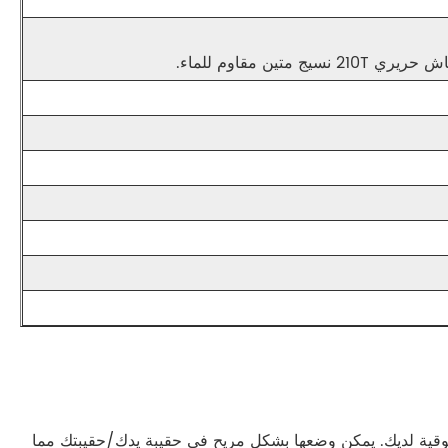
ين مقاوم للماء.
المأوى الوقائي الأكثر موثوقية لديك. يمكن وضعها بشكل مريح في حقيبة يدك/حقيبتك مما