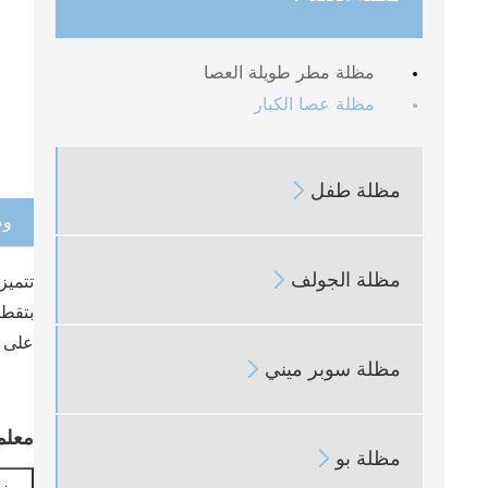
مظلة مطر طويلة العصا
مظلة عصا الكبار
مظلة طفل

وص
مظلة الجولف

بتقطر
على ا
مظلة سوبر ميني

معلم
مظلة بو
