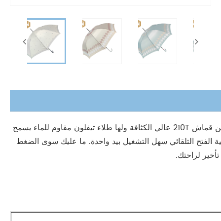
تتميز هذه المظلة الجديدة للبالغين ذات الجودة العالية، والمظلة مصنوعة من قماش 210T عالي الكثافة ولها طلاء تيفلون مقاوم للماء يسمح
لية الفتح التلقائي سهل التشغيل بيد واحدة. ما عليك سوى الضغط
أخير لراحتك.