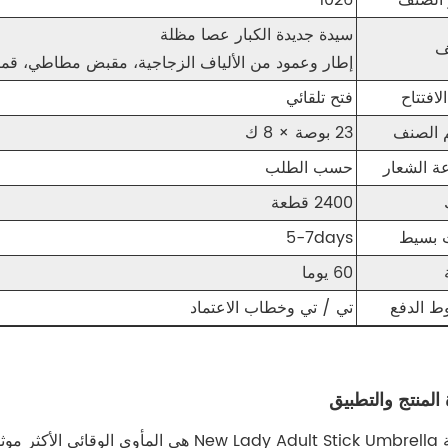
الصنف
1026
سيدة جديدة الكبار عصا مظلة
ف
إطار وعمود من الألياف الزجاجية، مقبض مطاطي، قماش حريري 210T نسيج مت
لافتتاح
فتح تلقائي
 الصنف
23 بوصة × 8 ك
ة الشعار
حسب الطلب
2400 قطعة
 بسيط
5-7days
60 يوما
 الدفع
تي / تي وخطاب الاعتماد
المنتج والتطبيق
مظلة New Lady Adult Stick Umbrella هي 