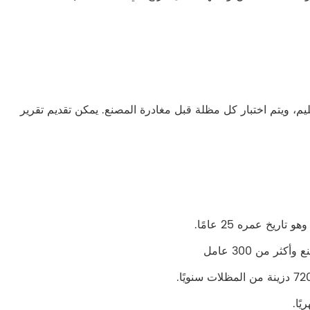
New La اجتياز الاختبار قبل التسليم، ويتم اختبار كل مظلة قبل مغادرة المصنع. يمكن تقديم تقرير