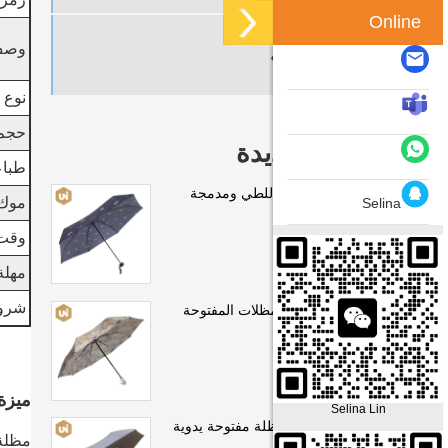
رمز 
Online
وص
مظلة عكسية
نوع ا
حجم
منتجات جديدة
طباع
5 مظلة يدوية قابلة للطي ومدمجة
موك
Selina
وقت
مهلة
شروط
سيدة قابلة للطي المظلات المفتوحة
اليدوية
ميزة 
Selina Lin
سيدة قابلة للطي مظلة مفتوحة يدوية