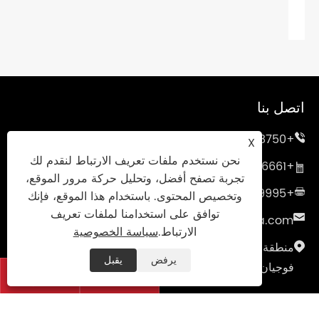
اتصل بنا
+86-15906088750
X
نحن نستخدم ملفات تعريف الارتباط لنقدم لك
+86-595-85766661
تجربة تصفح أفضل، وتحليل حركة مرور الموقع،
+86-595-85719995
وتخصيص المحتوى. باستخدام هذا الموقع، فإنك
توافق على استخدامنا لملفات تعريف
sales@uniumbrella.com
الارتباط.
سياسة الخصوصية
منطقة صناعة ياوقيان، مدينة أنهاي، مدينة جينجيانغ،
يرفض
يقبل
فوجيان، الصين

