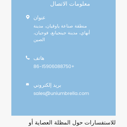
معلومات الاتصال
عنوان

منطقة صناعة ياوقيان، مدينة
أنهاي، مدينة جينجيانغ، فوجيان،
الصين
هاتف

+86-15906088750
بريد إلكتروني

sales@uniumbrella.com
للاستفسارات حول المظلة العصاية أو