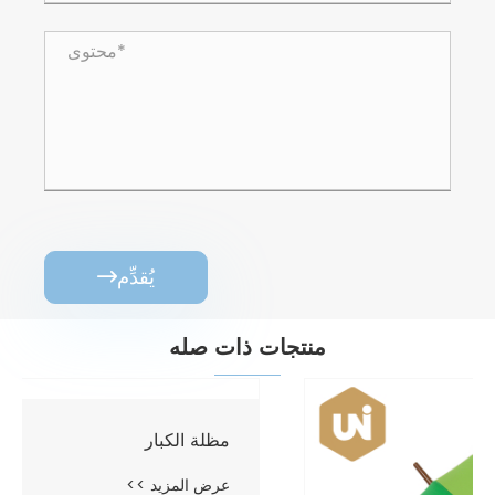
يُقدِّم

منتجات ذات صله
مظلة الكبار
عرض المزيد >>